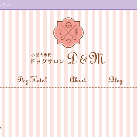
のお店です
ン