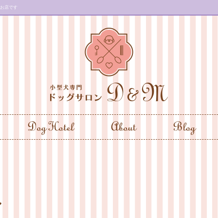
のお店です
ン