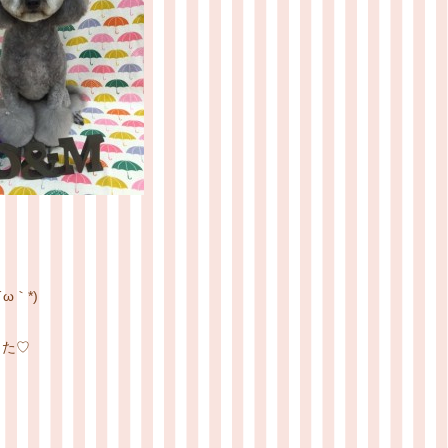
ω｀*)
した♡